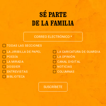
SÉ PARTE
DE LA FAMILIA
TODAS LAS SECCIONES
LA JIRIBILLA DE PAPEL
LA CARICATURA DE GUARDIA
POESÍA
LA OPINIÓN
LA MIRADA
CANAL DIGITAL
DOSSIER
NOTICIAS
ENTREVISTAS
COLUMNAS
BIBLIOTECA
SUSCRÍBETE