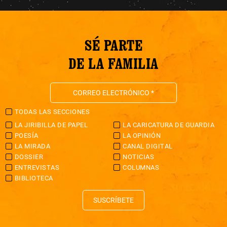
SÉ PARTE
DE LA FAMILIA
TODAS LAS SECCIONES
LA JIRIBILLA DE PAPEL
LA CARICATURA DE GUARDIA
POESÍA
LA OPINIÓN
LA MIRADA
CANAL DIGITAL
DOSSIER
NOTICIAS
ENTREVISTAS
COLUMNAS
BIBLIOTECA
SUSCRÍBETE