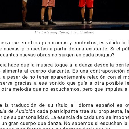
The Listening Room,
Theo Clinkard
ervarse en otros panoramas y contextos, es válida la
e nuevas propuestas a partir de una existente. Si el p
 ¿cuántas nuevas obras no surgen en cada psiquis?
a hace que la música toque a la danza desde la perifer
 alimenta al cuerpo danzante. Es una contraposición 
, a pesar de no tener aparentemente relación con el 
serva gracias a ese sonido que guía a otra posible le
n otra melodía que no escuchamos, pero que impulsa a 
e la traducción de su título al idioma español es 
ula de Audición
cada participante trae su propuesta, la
r de su personalidad. La esencia de cada uno se impone
 un gran cuerpo que danza. No sabemos si escuchan la