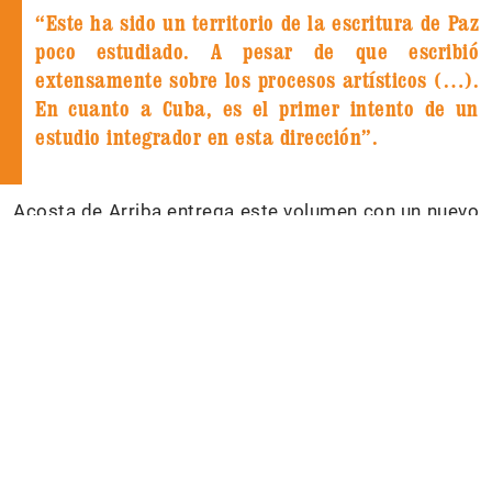
“Este ha sido un territorio de la escritura de Paz
poco estudiado. A pesar de que escribió
extensamente sobre los procesos artísticos (…).
En cuanto a Cuba, es el primer intento de un
estudio integrador en esta dirección”.
Acosta de Arriba entrega este volumen con un nuevo
título, mínimas correcciones y algunos añadidos
respecto a la edición de 2010 (
Los signos mutantes
del laberinto
), publicada entonces por el Instituto
Cubano de Investigación Cultural “Juan Marinello”, a
raíz de que este estudio obtuviera el Premio Anual
de Investigaciones de ese año. El libro, también
resultado de la tesis con la que Acosta de Arriba
venció su segundo doctorado, mantiene el excelente
prólogo del escritor cubano Luis Álvarez Álvarez.
Los signos
…
es una profunda indagación en una de
las zonas menos exploradas de la vasta bibliografía
de Paz.