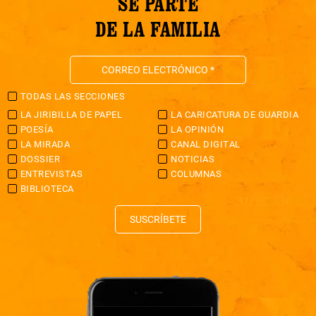
SÉ PARTE
DE LA FAMILIA
TODAS LAS SECCIONES
LA JIRIBILLA DE PAPEL
LA CARICATURA DE GUARDIA
POESÍA
LA OPINIÓN
LA MIRADA
CANAL DIGITAL
DOSSIER
NOTICIAS
ENTREVISTAS
COLUMNAS
BIBLIOTECA
SUSCRÍBETE