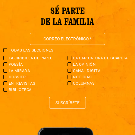
SÉ PARTE
DE LA FAMILIA
TODAS LAS SECCIONES
LA JIRIBILLA DE PAPEL
LA CARICATURA DE GUARDIA
POESÍA
LA OPINIÓN
LA MIRADA
CANAL DIGITAL
DOSSIER
NOTICIAS
ENTREVISTAS
COLUMNAS
BIBLIOTECA
SUSCRÍBETE