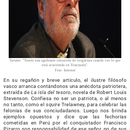
Savater: “Siento una agobiante sensación de vergüenza cuando veo lo que
está ocurriendo en Venezuela”.
Foto: Internet
En su regañón y breve artículo, el ilustre filósofo
vasco arranca contándonos una anécdota patriotera,
extraída de
La isla del tesoro
, novela de Robert Louis
Stevenson. Confiesa no ser un patriota, o al menos
no tanto, como el
squire
Trelawney, para celebrar las
felonías de sus conciudadanos. Luego nos brinda
ejemplos opuestos y dice que las fechorías
cometidas en Perú por el conquistador Francisco
Pizarro son responsabilidad de ese señor, no de sus