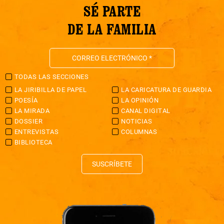
SÉ PARTE
DE LA FAMILIA
TODAS LAS SECCIONES
LA JIRIBILLA DE PAPEL
LA CARICATURA DE GUARDIA
POESÍA
LA OPINIÓN
LA MIRADA
CANAL DIGITAL
DOSSIER
NOTICIAS
ENTREVISTAS
COLUMNAS
BIBLIOTECA
SUSCRÍBETE