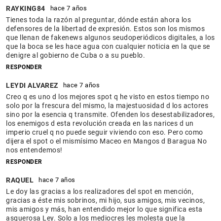
RAYKING84
hace 7 años
Tienes toda la razón al preguntar, dónde están ahora los
defensores de la libertad de expresión. Estos son los mismos
que llenan de fakenews algunos seudoperiódicos digitales, a los
que la boca se les hace agua con cualquier noticia en la que se
denigre al gobierno de Cuba o a su pueblo.
RESPONDER
LEYDI ALVAREZ
hace 7 años
Creo q es uno d los mejores spot q he visto en estos tiempo no
solo por la frescura del mismo, la majestuosidad d los actores
sino por la esencia q transmite. Ofenden los desestabilizadores,
los enemigos d esta revolución creada en las narices d un
imperio cruel q no puede seguir viviendo con eso. Pero como
dijera el spot o el mismísimo Maceo en Mangos d Baragua No
nos entendemos!
RESPONDER
RAQUEL
hace 7 años
Le doy las gracias a los realizadores del spot en mención,
gracias a éste mis sobrinos, mi hijo, sus amigos, mis vecinos,
mis amigos y más, han entendido mejor lo que significa esta
asquerosa Ley. Solo a los mediocres les molesta que la