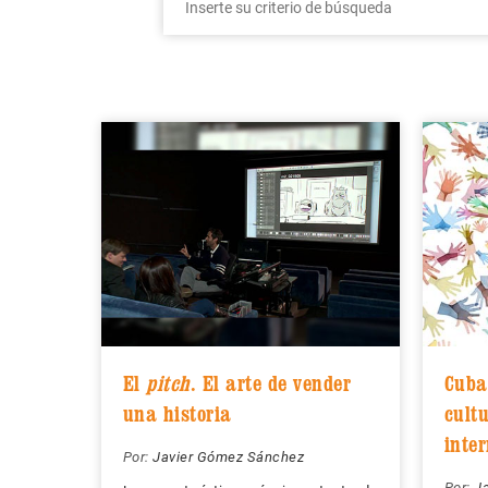
El
pitch
. El arte de vender
Cuba,
una historia
cultu
inte
Por:
Javier Gómez Sánchez
Por:
J