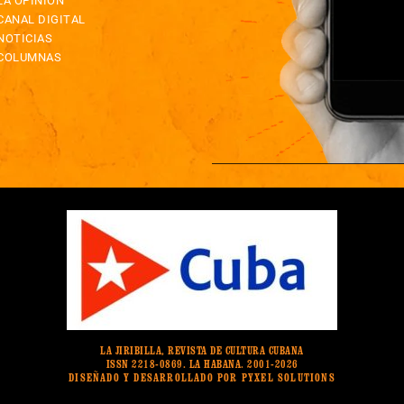
LA OPINIÓN
CANAL DIGITAL
NOTICIAS
COLUMNAS
LA JIRIBILLA, REVISTA DE CULTURA CUBANA
ISSN 2218-0869. LA HABANA. 2001-2026
DISEÑADO Y DESARROLLADO POR PYXEL SOLUTIONS