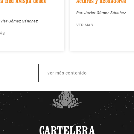
La Red Avispa desde
Actores y acosadores
Por:
Javier Gómez Sánchez
avier Gómez Sánchez
VER MÁS
ÁS
ver más contenido
CARTELERA