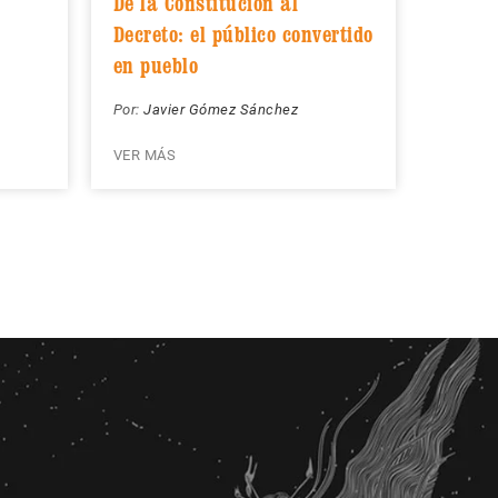
De la Constitución al
Decreto: el público convertido
en pueblo
Por:
Javier Gómez Sánchez
VER MÁS