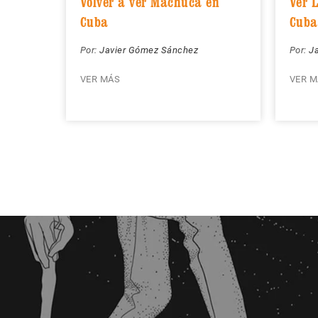
Volver a ver Machuca en
Ver 
Cuba
Cuba
Por:
Javier Gómez Sánchez
Por:
J
VER MÁS
VER M