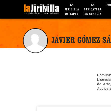
LA
LA
PO
JIRIBILLA
CARICATURA
DE PAPEL
DE GUARDIA
JAVIER GÓMEZ S
Comunica
Licencia
de Arte
Audiovi