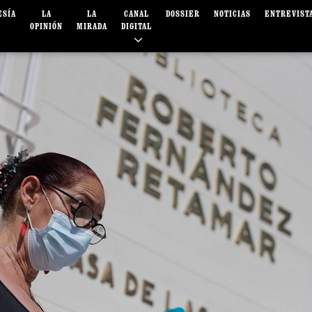
ESÍA
LA
LA
CANAL
DOSSIER
NOTICIAS
ENTREVIST
OPINIÓN
MIRADA
DIGITAL