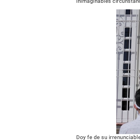
inimaginables circunstan
Doy fe de su irrenunciab