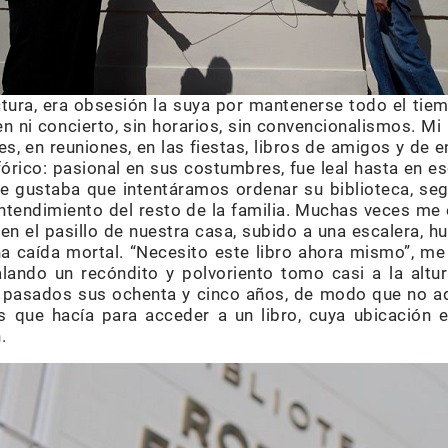
tura, era obsesión la suya por mantenerse todo el tie
den ni concierto, sin horarios, sin convencionalismos. M
es, en reuniones, en las fiestas, libros de amigos y de 
fórico: pasional en sus costumbres, fue leal hasta en e
le gustaba que intentáramos ordenar su biblioteca, seg
ntendimiento del resto de la familia. Muchas veces m
en el pasillo de nuestra casa, subido a una escalera, 
una caída mortal. “Necesito este libro ahora mismo”, 
lando un recóndito y polvoriento tomo casi a la altu
ta pasados sus ochenta y cinco años, de modo que no ad
s que hacía para acceder a un libro, cuya ubicación e
.