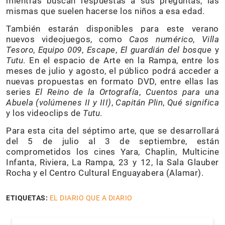
mientras buscan respuestas a sus preguntas, las
mismas que suelen hacerse los niños a esa edad.
También estarán disponibles para este verano
nuevos videojuegos, como
Caos numérico
,
Villa
Tesoro
,
Equipo 009
,
Escape
,
El guardián del bosque
y
Tutu
. En el espacio de Arte en la Rampa, entre los
meses de julio y agosto, el público podrá acceder a
nuevas propuestas en formato DVD, entre ellas las
series
El Reino de la Ortografía
,
Cuentos para una
Abuela (volúmenes II y III)
,
Capitán Plin
,
Qué significa
y los videoclips de
Tutu
.
Para esta cita del séptimo arte, que se desarrollará
del 5 de julio al 3 de septiembre, están
comprometidos los cines Yara, Chaplin, Multicine
Infanta, Riviera, La Rampa, 23 y 12, la Sala Glauber
Rocha y el Centro Cultural Enguayabera (Alamar)
.
ETIQUETAS:
EL DIARIO QUE A DIARIO