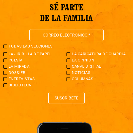
SÉ PARTE
DE LA FAMILIA
TODAS LAS SECCIONES
LA JIRIBILLA DE PAPEL
LA CARICATURA DE GUARDIA
POESÍA
LA OPINIÓN
LA MIRADA
CANAL DIGITAL
DOSSIER
NOTICIAS
ENTREVISTAS
COLUMNAS
BIBLIOTECA
SUSCRÍBETE