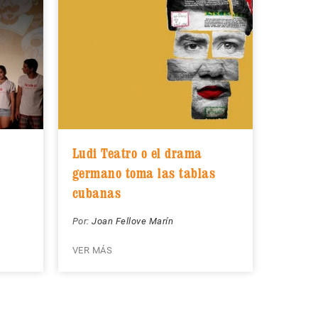
Ludi Teatro o el drama
germano toma las tablas
cubanas
Por:
Joan Fellove Marín
VER MÁS