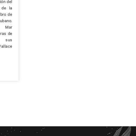
ión del
 de la
ibro de
ubano.
l Mar
eras de
, sus
Wallace