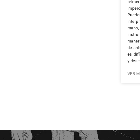
prime
imperc
Puede
interp
mano,
instr
manera
de ant
es dif
y dese
VER M