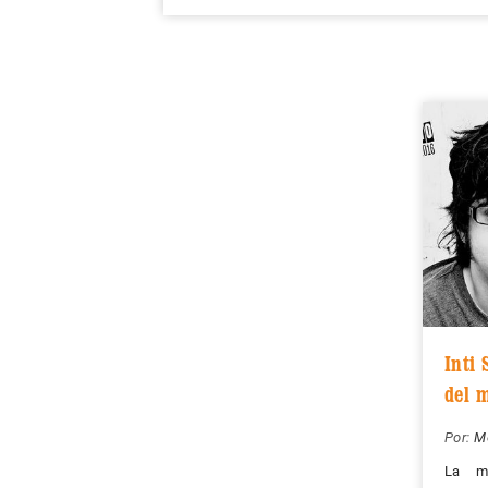
Inti 
del 
Por:
M
La mú