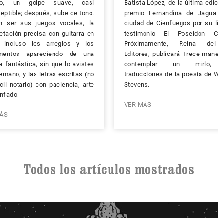
ro, un golpe suave, casi
Batista López, de la última edic
eptible; después, sube de tono.
premio Fernandina de Jagua
n ser sus juegos vocales, la
ciudad de Cienfuegos por su l
retación precisa con guitarra en
testimonio El Poseidón C
 incluso los arreglos y los
Próximamente, Reina de
umentos apareciendo de una
Editores, publicará Trece man
 fantástica, sin que lo avistes
contemplar un mirlo
emano, y las letras escritas (no
traducciones de la poesía de 
ícil notarlo) con paciencia, arte
Stevens.
nfado.
VER MÁS
ÁS
Todos los artículos mostrados