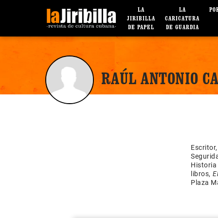
LA
LA
PO
JIRIBILLA
CARICATURA
DE PAPEL
DE GUARDIA
RAÚL ANTONIO C
Escritor
Segurida
Histori
libros,
E
Plaza Ma