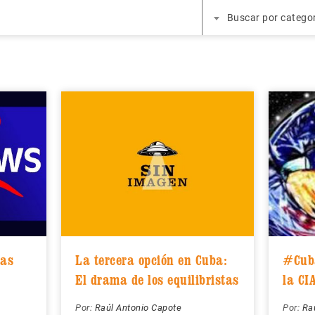
Buscar por catego
uas
La tercera opción en Cuba:
#Cuba
El drama de los equilibristas
la CI
Por:
Raúl Antonio Capote
Por:
Ra