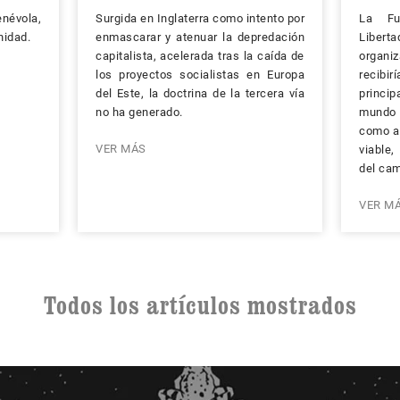
névola,
Surgida en Inglaterra como intento por
La Fu
nidad.
enmascarar y atenuar la depredación
Libert
capitalista, acelerada tras la caída de
organi
los proyectos socialistas en Europa
recibir
del Este, la doctrina de la tercera vía
princi
no ha generado.
mundo 
como al
VER MÁS
viable
del cam
VER M
Todos los artículos mostrados