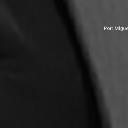
Por:
Migue