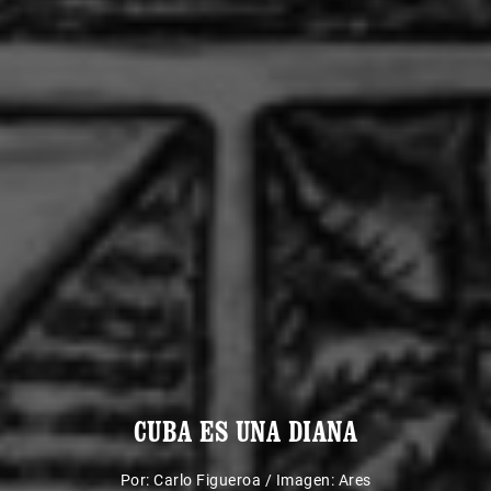
CUBA ES UNA DIANA
Por:
Carlo Figueroa
/
Imagen: Ares