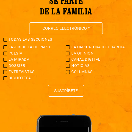
SÉ PARTE
DE LA FAMILIA
TODAS LAS SECCIONES
LA JIRIBILLA DE PAPEL
LA CARICATURA DE GUARDIA
POESÍA
LA OPINIÓN
LA MIRADA
CANAL DIGITAL
DOSSIER
NOTICIAS
ENTREVISTAS
COLUMNAS
BIBLIOTECA
SUSCRÍBETE