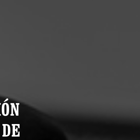
IÓN
 DE