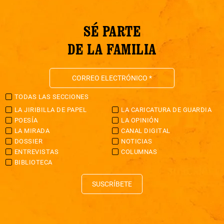
SÉ PARTE
DE LA FAMILIA
TODAS LAS SECCIONES
LA JIRIBILLA DE PAPEL
LA CARICATURA DE GUARDIA
POESÍA
LA OPINIÓN
LA MIRADA
CANAL DIGITAL
DOSSIER
NOTICIAS
ENTREVISTAS
COLUMNAS
BIBLIOTECA
SUSCRÍBETE