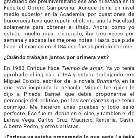
graduado del preuniversitario ese año ni estaba en la
Facultad Obrero-Campesina. Aunque tenía un nivel
medio superior en la Academia, por cuestiones de
burocracia tuve que repetir el último año la Facultad
solamente para obtener el título. Ahora, como yo
estaba mucho más preparado, iba tres veces por
semana y sacaba las mejores notas. Hasta que pude
hacer el examen en el ISA eso fue un periplo enorme.
¿Cuándo trabajan juntos por primera vez?
En 1983 Enrique hace
Tiempo de amar
. Ya yo tenía
aprobado el ingreso al ISA y estaba trabajando con
Miguel Cossío, escritor de la novela
Brumario
, en la
que está inspirada la película. Miguel fue quien le
dijo a Pineda Barnet que debía proponerme el
personaje del político, por las semejanzas que tenía
conmigo. Me hicieron unas pruebas y todo salió
perfecto. Ese fue mi debut en el cine, y también el de
Larisa Vega, Carlos Cruz, Mauricio Rentería, Casín,
Alberto Pedro, y otros artistas.
¿Enrique ya estaba preparando lo que sería
La bella