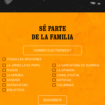
SÉ PARTE
DE LA FAMILIA
TODAS LAS SECCIONES
LA JIRIBILLA DE PAPEL
LA CARICATURA DE GUARDIA
POESÍA
LA OPINIÓN
LA MIRADA
CANAL DIGITAL
DOSSIER
NOTICIAS
ENTREVISTAS
COLUMNAS
BIBLIOTECA
SUSCRÍBETE