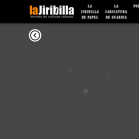
LA
LA
PO
JIRIBILLA
CARICATURA
DE PAPEL
DE GUARDIA