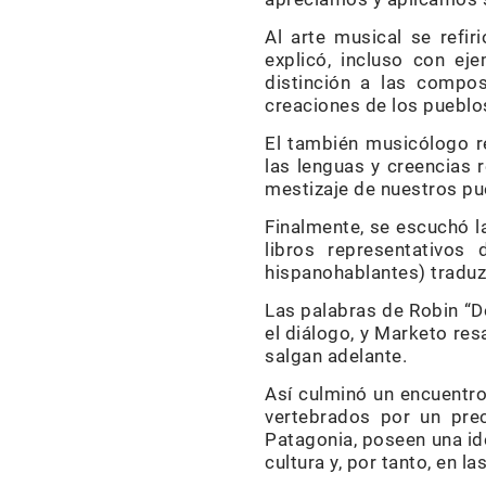
Al arte musical se refir
explicó, incluso con ej
distinción a las compos
creaciones de los pueblos
El también musicólogo re
las lenguas y creencias r
mestizaje de nuestros pueb
Finalmente, se escuchó l
libros representativo
hispanohablantes) traduzc
Las palabras de Robin “D
el diálogo, y Marketo res
salgan adelante.
Así culminó un encuentro
vertebrados por un prec
Patagonia, poseen una ide
cultura y, por tanto, en l