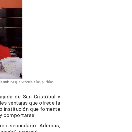
la música que vincula a los pueblos
ajada de San Cristóbal y
es ventajas que ofrece la
o institución que fomente
 y comportarse.
como secundario. Además,
inción”, expresó.