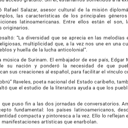
ió Rafael Salazar, asesor cultural de la misión diplom
emplos, las características de los principales género
iciones latinoamericanas. Entre ellos están el son, 
 originarios.
saltó: “La diversidad que se aprecia en las melodías
eligiosas, multiplicidad que, a la vez nos une en una cu
los y huella de la lucha anticolonial”.
a música de Surinam. El embajador de ese país, Edgar 
s de su nación y ponderó la necesidad de que pu
an sus creaciones al español, para facilitar el vínculo c
obrú” Raveles, poeta nacional del Estado caribeño, tam
altó que el estudio de la literatura ayuda a que los pueb
 que puso fin a las dos jornadas de conversatorios. 
epto fundamental: los países latinoamericanos, des
ntidad compacta y pintoresca a la vez. Ello lo reflejan e
as manifestaciones artísticas que enarbolan.