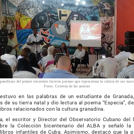
panelistas del primer encuentro leyeron poemas que representan la cultura de sus naci
Fotos: Cortesía de las autoras
 estuvo en las palabras de un estudiante de Granada
as de su tierra natal y dio lectura al poema “Especia”,
libros relacionados con la cultura granadina.
 el escritor y Director del Observatorio Cubano del li
bre la Colección bicentenario del ALBA y señaló la 
libros infantiles de Cuba. Asimismo, destacó que la p