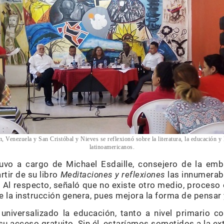
, Venezuela y San Cristóbal y Nieves se reflexionó sobre la literatura, la educación y 
latinoamericanos.
uvo a cargo de Michael Esdaille, consejero de la emb
rtir de su libro
Meditaciones y reflexiones
las innumerabl
 Al respecto, señaló que no existe otro medio, proceso 
e la instrucción genera, pues mejora la forma de pensar
universalizado la educación, tanto a nivel primario 
 acceso gratuito. Sin él, estaríamos sometidos a la ext