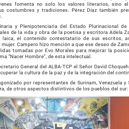
venes fomenta no solo los valores literarios, sino e
sus costumbres y tradiciones. Pérez Díaz también pr
s
.
naria y Plenipotenciaria del Estado Plurinacional de 
es de la vida y obra de la poetisa y escritora Adela Za
 laica, el contenido contestatario de sus escritos, 
a mujer. Campero hizo mención a que ese deseo de Zamur
didas tomadas por Evo Morales para mejorar la posici
ema “Nacer Hombre”, de esta intelectual.
 Secretario General del ALBA-TCP el Señor David Choque
uperar la cultura de la paz y de la integración del conti
agonizado por representantes de Surinam, Venezuela y 
ra, de otros aspectos distintivos de los pueblos del sur: