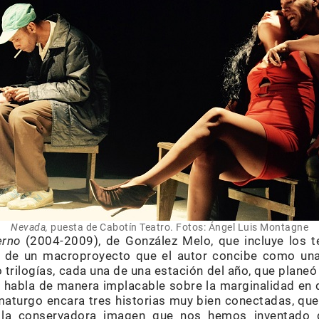
Nevada,
puesta de Cabotín Teatro. Fotos: Ángel Luis Montagne
erno
(2004-2009), de González Melo, que incluye los t
e de un macroproyecto que el autor concibe como un
 trilogías, cada una de una estación del año, que planeó 
o
habla de manera implacable sobre la marginalidad en 
maturgo encara tres historias muy bien conectadas, qu
e la conservadora imagen que nos hemos inventado