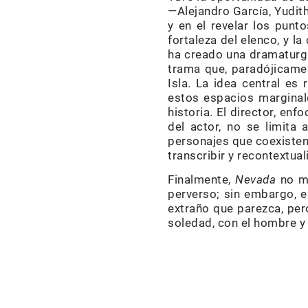
—Alejandro García, Yudith
y en el revelar los punt
fortaleza del elenco, y l
ha creado una dramaturgi
trama que, paradójicamen
Isla. La idea central es 
estos espacios marginal
historia. El director, e
del actor, no se limita 
personajes que coexisten
transcribir y recontextua
Finalmente,
Nevada
no mu
perverso; sin embargo, es
extraño que parezca, pe
soledad, con el hombre y 