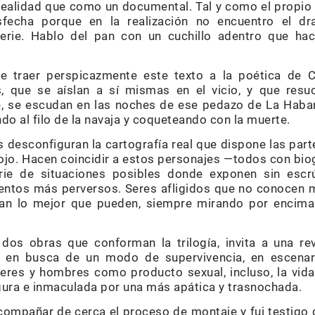
realidad que como un documental. Tal y como el propio 
isfecha porque en la realización no encuentro el dr
perie. Hablo del pan con un cuchillo adentro que ha
e traer perspicazmente este texto a la poética de 
 que se aíslan a sí mismas en el vicio, y que resuc
, se escudan en las noches de ese pedazo de La Habana
do al filo de la navaja y coqueteando con la muerte.
desconfiguran la cartografía real que dispone las parte
ojo. Hacen coincidir a estos personajes —todos con bio
rie de situaciones posibles donde exponen sin escr
ientos más perversos. Seres afligidos que no conocen
idan lo mejor que pueden, siempre mirando por encim
 dos obras que conforman la trilogía, invita a una re
 en busca de un modo de supervivencia, en escenar
eres y hombres como producto sexual, incluso, la vida
ura e inmaculada por una más apática y trasnochada.
compañar de cerca el proceso de montaje y fui testigo d