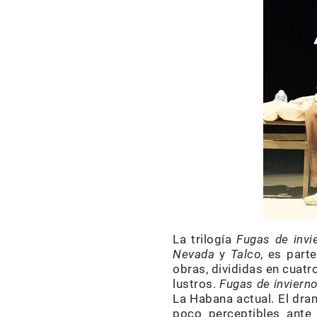
La trilogía
Fugas de invi
Nevada
y
Talco
, es part
obras, divididas en cuatro
lustros.
Fugas de inviern
La Habana actual. El dra
poco perceptibles ant