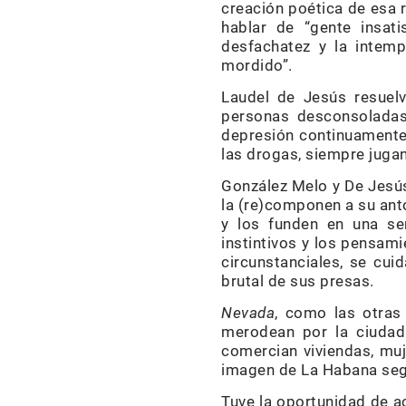
creación poética de esa 
hablar de “gente insat
desfachatez y la intem
mordido”.
Laudel de Jesús resuelv
personas desconsoladas,
depresión continuamente
las drogas, siempre jugan
González Melo y De Jesús 
la (re)componen a su ant
y los funden en una se
instintivos y los pensam
circunstanciales, se cu
brutal de sus presas.
Nevada
, como las otras
merodean por la ciudad
comercian viviendas, muj
imagen de La Habana seg
Tuve la oportunidad de a