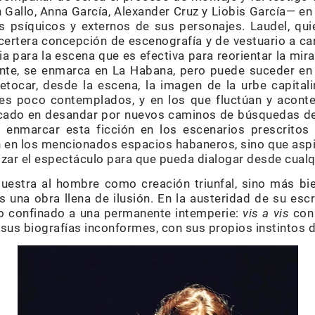
 Gallo, Anna García, Alexander Cruz y Liobis García— en 
os psíquicos y externos de sus personajes. Laudel, qui
a certera concepción de escenografía y de vestuario a c
a para la escena que es efectiva para reorientar la mir
te, se enmarca en La Habana, pero puede suceder en c
retocar, desde la escena, la imagen de la urbe capital
es poco contemplados, y en los que fluctúan y acont
nfocado en desandar por nuevos caminos de búsquedas de
a enmarcar esta ficción en los escenarios prescritos 
 en los mencionados espacios habaneros, sino que asp
lizar el espectáculo para que pueda dialogar desde cualqu
estra al hombre como creación triunfal, sino más bi
 una obra llena de ilusión. En la austeridad de su escr
ro confinado a una permanente intemperie:
vis a vis
con 
sus biografías inconformes, con sus propios instintos d