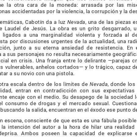
e la otra cara de la moneda: arrasada por las mi
onas accidentadas por la violencia, la corrupción y la de
temáticas, Cabotín da a luz
Nevada
, una de las piezas e
 Laudel de Jesús. La obra es un grito desgarrado, un
 ligados a una marginalidad violenta y forzada al d
ta por discusiones urgentes de la actualidad, una radi
ión, junto a su eterna ansiedad de resistencia. En e
 a sus personajes no resulta necesariamente geográfica
ial en crisis. Una franja entre lo delirante —parejas 
s vulnerables, anhelos cortados— y lo trágico, capaz d
atar a su novio con una pistola.
tra escala dentro de los límites de
Nevada
, donde los
lidad, entran en contradicción con sus expectativas 
e encaje con el medio. Su desapego de la sociedad lo
 el consumo de drogas y el mercado sexual. Cuestiona
 buscando la salida, encuentran en el éxodo ese punto 
 en escena, consciente de que esta es una fábula posibl
 la intención del autor a la hora de hilar una realidad
deprisa. Ambos poseen la capacidad de explicarse 