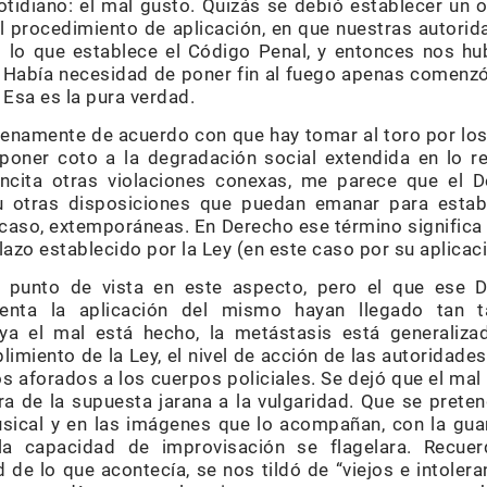
otidiano: el mal gusto. Quizás se debió establecer un o
el procedimiento de aplicación, en que nuestras autorid
o lo que establece el Código Penal, y entonces nos h
abía necesidad de poner fin al fuego apenas comenzó,
Esa es la pura verdad.
lenamente de acuerdo con que hay tomar al toro por los 
poner coto a la degradación social extendida en lo re
ncita otras violaciones conexas, me parece que el 
–u otras disposiciones que puedan emanar para estab
caso, extemporáneas. En Derecho ese término significa 
lazo establecido por la Ley (en este caso por su aplicaci
i punto de vista en este aspecto, pero el que ese D
menta la aplicación del mismo hayan llegado tan t
ya el mal está hecho, la metástasis está generalizada
plimiento de la Ley, el nivel de acción de las autorida
os aforados a los cuerpos policiales. Se dejó que el mal 
a de la supuesta jarana a la vulgaridad. Que se preten
usical y en las imágenes que lo acompañan, con la gua
la capacidad de improvisación se flagelara. Recu
 de lo que acontecía, se nos tildó de “viejos e intolera