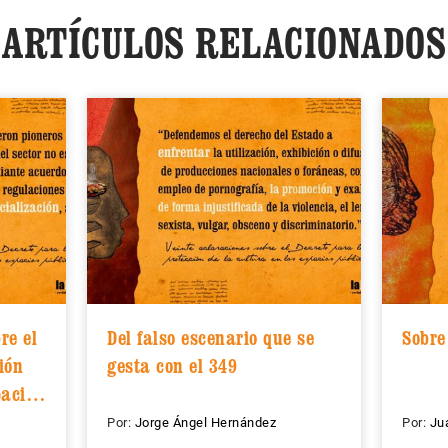
ARTÍCULOS RELACIONADOS
re el
Del falso escenario que se
Sobre
ión
gesta con el 349
pacios
Por:
Jorge Ángel Hernández
Por:
Ju