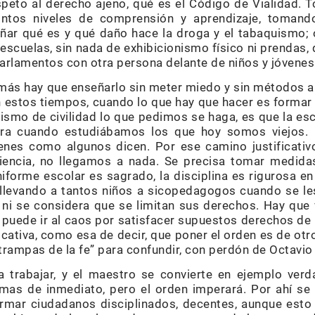
espeto al derecho ajeno, qué es el Código de Vialidad. T
tintos niveles de comprensión y aprendizaje, tomand
ar qué es y qué daño hace la droga y el tabaquismo; 
 escuelas, sin nada de exhibicionismo físico ni prendas
arlamentos con otra persona delante de niños y jóvenes
más hay que enseñarlo sin meter miedo y sin métodos 
n estos tiempos, cuando lo que hay que hacer es formar
cismo de civilidad lo que pedimos se haga, es que la es
era cuando estudiábamos los que hoy somos viejos. E
enes como algunos dicen. Por ese camino justificativ
iencia, no llegamos a nada. Se precisa tomar medidas
niforme escolar es sagrado, la disciplina es rigurosa e
r llevando a tantos niños a sicopedagogos cuando se l
 ni se considera que se limitan sus derechos. Hay que v
o puede ir al caos por satisfacer supuestos derechos d
ificativa, como esa de decir, que poner el orden es de ot
“trampas de la fe” para confundir, con perdón de Octavio
trabajar, y el maestro se convierte en ejemplo ver
mas de inmediato, pero el orden imperará. Por ahí se 
rmar ciudadanos disciplinados, decentes, aunque esto