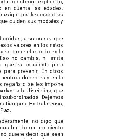
odo lo anterior explicado,
o en cuenta las edades.
o exigir que las maestras
, que cuiden sus modales y
.
aburridos; o como sea que
 esos valores en los niños
cuela tome el mando en la
so no cambia, ni limita
o, que es un cuento para
 para prevenir. En otros
n centros docentes y en la
es regaña o se les impone
olver a la disciplina, que
e insubordinados. Dejemos
ros tiempos. En todo caso,
 Paz.
daderamente, no digo que
nos ha ido un por ciento
 no quiere decir que sean