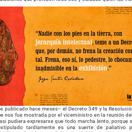
e publicado hace meses– el Decreto 349 y la Resolució
ue nos fue mostrada por el viceministro en la reunión d
asi pudiera expresarse que todo marcha lento, porque se
estipulado tardíamente es una suerte de paliativo p