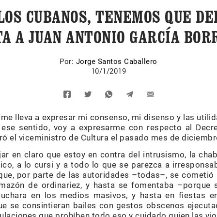
LOS CUBANOS, TENEMOS QUE D
TA A JUAN ANTONIO GARCÍA BOR
Por:
Jorge Santos Caballero
10/1/2019
i me lleva a expresar mi consenso, mi disenso y las utilid
n ese sentido, voy a expresarme con respecto al Decr
ó el viceministro de Cultura el pasado mes de diciembr
jar en claro que estoy en contra del intrusismo, la chab
ico, a lo cursi y a todo lo que se parezca a irresponsab
ue, por parte de las autoridades –todas–, se cometió u
mazón de ordinariez, y hasta se fomentaba –porque s
uchara en los medios masivos, y hasta en fiestas en
e se consintieran bailes con gestos obscenos ejecuta
ulaciones que prohíben todo eso y cuidado quien las vio