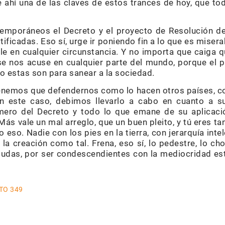
e ahí una de las claves de estos trances de hoy, que to
temporáneos el Decreto y el proyecto de Resolución de
stificadas. Eso sí, urge ir poniendo fin a lo que es mise
e en cualquier circunstancia. Y no importa que caiga q
se nos acuse en cualquier parte del mundo, porque el
 estas son para sanear a la sociedad.
enemos que defendernos como lo hacen otros países, co
 este caso, debimos llevarlo a cabo en cuanto a s
mero del Decreto y todo lo que emane de su aplicac
Más vale un mal arreglo, que un buen pleito, y tú eres 
eso. Nadie con los pies en la tierra, con jerarquía inte
la creación como tal. Frena, eso sí, lo pedestre, lo ch
 dudas, por ser condescendientes con la mediocridad 
TO 349