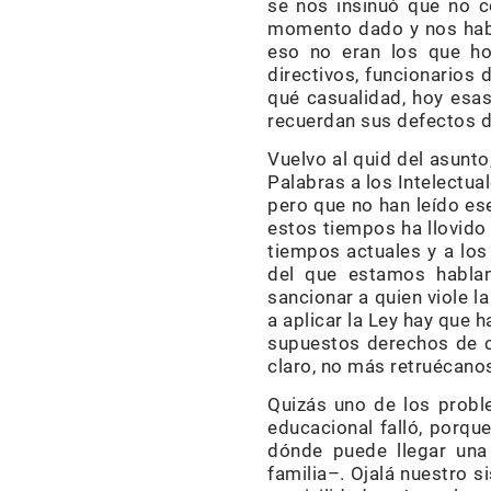
se nos insinuó que no 
momento dado y nos habí
eso no eran los que ho
directivos, funcionarios 
qué casualidad, hoy esa
recuerdan sus defectos d
Vuelvo al quid del asunto
Palabras a los Intelectua
pero que no han leído ese
estos tiempos ha llovido 
tiempos actuales y a los
del que estamos hablan
sancionar a quien viole l
a aplicar la Ley hay que 
supuestos derechos de c
claro, no más retruécanos
Quizás uno de los prob
educacional falló, porqu
dónde puede llegar una 
familia–. Ojalá nuestro s