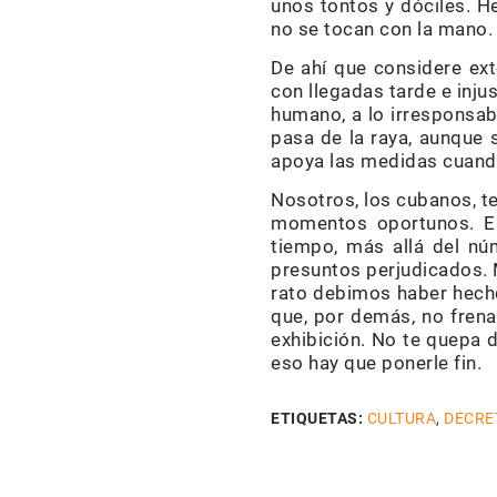
unos tontos y dóciles. H
no se tocan con la mano.
De ahí que considere ex
con llegadas tarde e inju
humano, a lo irresponsabl
pasa de la raya, aunque 
apoya las medidas cuando
Nosotros, los cubanos, t
momentos oportunos. En
tiempo, más allá del nú
presuntos perjudicados. 
rato debimos haber hecho 
que, por demás, no frena 
exhibición. No te quepa
eso hay que ponerle fin.
ETIQUETAS:
CULTURA
,
DECRE