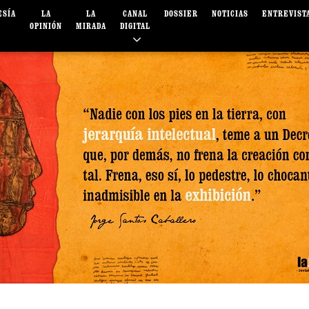
ESÍA
LA
LA
CANAL
DOSSIER
NOTICIAS
ENTREVIST
OPINIÓN
MIRADA
DIGITAL