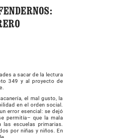
EFENDERNOS:
RERO
ades a sacar de la lectura
eto 349 y al proyecto de
e.
acanería, el mal gusto, la
ilidad en el orden social.
n error esencial: se dejó
e permitía– que la mala
 las escuelas primarias.
dos por niñas y niños. En
le.