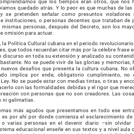
comprendíamos que los tiempos eran otros, que nos 
amos quedado atrás. Y lo peor es que muchas de las
y se pretenden señalar como presuntos violadores 
de instituciones, o personas decentes que trataban de ju
s mismas personas, después del Decreto, son los mayor
e omisión para actuar.
, la Política Cultural cubana en el periodo revolucionari
les, que todos recuerdan citar más por la célebre frase e
 discurso en toda su extensión y analizado su contenido
bastante. No se puede vivir de las glorias y memorias,
 nuevos desafíos que presenta la cultura cubana. No ob
do implica por ende, obligatorio cumplimiento, no 
a Ley. No se puede estar con medias tintas, o tiras y en
hacerlo con las formalidades debidas y el rigor que mer
reación con personas que no son creadores. Las cosas
 ni galimatías.
lemas más agudos que presentamos en todo ese entr
e es por ahí por donde comienza el esclarecimiento d
o varias personas en el devenir diario –sin olvidar 
istema educacional enseñe en sus textos y a nivel aula