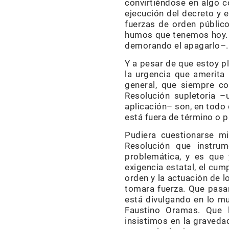
convirtiéndose en algo c
ejecución del decreto y 
fuerzas de orden públic
humos que tenemos hoy. H
demorando el apagarlo–. 
Y a pesar de que estoy p
la urgencia que amerita 
general, que siempre co
Resolución supletoria 
aplicación– son, en todo 
está fuera de término o p
Pudiera cuestionarse m
Resolución que instru
problemática, y es que 
exigencia estatal, el cum
orden y la actuación de l
tomara fuerza. Que pasar
está divulgando en lo m
Faustino Oramas. Que 
insistimos en la gravedad