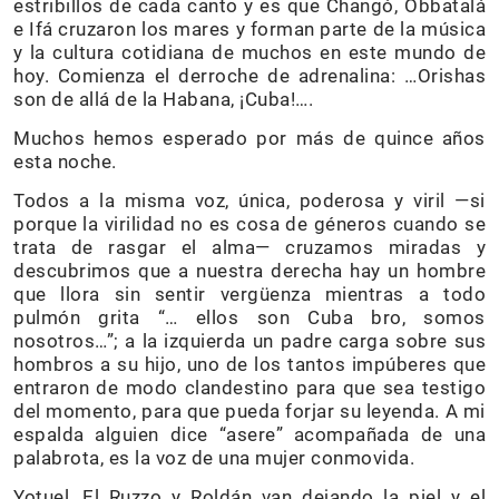
estribillos de cada canto y es que Changó, Obbatalá
e Ifá cruzaron los mares y forman parte de la música
y la cultura cotidiana de muchos en este mundo de
hoy. Comienza el derroche de adrenalina: …Orishas
son de allá de la Habana, ¡Cuba!….
Muchos hemos esperado por más de quince años
esta noche.
Todos a la misma voz, única, poderosa y viril —si
porque la virilidad no es cosa de géneros cuando se
trata de rasgar el alma— cruzamos miradas y
descubrimos que a nuestra derecha hay un hombre
que llora sin sentir vergüenza mientras a todo
pulmón grita “… ellos son Cuba bro, somos
nosotros…”; a la izquierda un padre carga sobre sus
hombros a su hijo, uno de los tantos impúberes que
entraron de modo clandestino para que sea testigo
del momento, para que pueda forjar su leyenda. A mi
espalda alguien dice “asere” acompañada de una
palabrota, es la voz de una mujer conmovida.
Yotuel, El Ruzzo y Roldán van dejando la piel y el