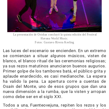
La presentación de Orishas concluyó la quinta edición del Festival
Havana World Music.
Fotos: Gustavo Rivera Keeling
Las luces del escenario se encienden. En un extremo
se comienzan a situar algunos músicos, visten de
blanco, el blanco ritual de las ceremonias religiosas;
ya sus rezos matutinos anunciaron buenos augurios.
Primer golpe de los tambores batá, el público grita y
aplaude enardecido, es casi medianoche. La espera
ha valido la pena. La apertura corre a cuentas de
Osaín del Monte, uno de esos grupos que dan una
nueva dimensión a la rumba, que la visten y arropan
como debe ser en el siglo XXI.
Todos a una, Fuenteovejuna, repiten los rezos y los