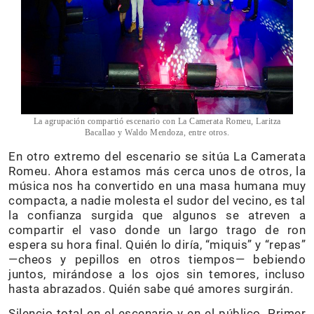
La agrupación compartió escenario con La Camerata Romeu, Laritza
Bacallao y Waldo Mendoza, entre otros.
En otro extremo del escenario se sitúa La Camerata
Romeu. Ahora estamos más cerca unos de otros, la
música nos ha convertido en una masa humana muy
compacta, a nadie molesta el sudor del vecino, es tal
la confianza surgida que algunos se atreven a
compartir el vaso donde un largo trago de ron
espera su hora final. Quién lo diría, “miquis” y “repas”
—cheos y pepillos en otros tiempos— bebiendo
juntos, mirándose a los ojos sin temores, incluso
hasta abrazados. Quién sabe qué amores surgirán.
Silencio total en el escenario y en el público. Primer