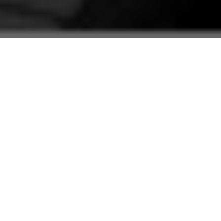
En el año 1991 era una joven filóloga que ansiaba
dedicarse a una profesión que tuviera que ver con la
naturaleza de mi especialidad. Luego de una
ubicación puntual y descabellada tuve al fin,
después de amargos avatares, la posibilidad de
comenzar a trabajar como investigadora en el
Centro de Estudios Martianos. Para ocupar la plaza
debía someterme a un examen de oposición junto a
otros aspirantes. Comenzó para mí, que ya había
decidido dedicarme seriamente a la literatura y
recién comprendía que la labor del escritor era un
sacerdocio, un período de intensas lecturas,
estudios y búsquedas que, aunque hubo de
extenderse algunos años más, me exigía para
empezar un estudio tensionado, una asimilación