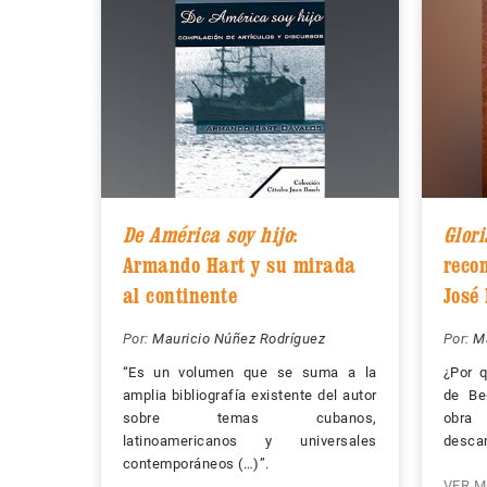
De América soy hijo
:
Glori
Armando Hart y su mirada
reco
al continente
José
Por:
Mauricio Núñez Rodríguez
Por:
M
“Es un volumen que se suma a la
¿Por 
amplia bibliografía existente del autor
de Be
sobre temas cubanos,
obra 
latinoamericanos y universales
descan
contemporáneos (…)”.
VER M