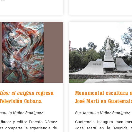
Ríos: el enigma
regresa
Monumental escultura 
 Televisión Cubana
José Martí en Guatemal
auricio Núñez Rodríguez
Por:
Mauricio Núñez Rodríguez
eñador y editor Ernesto Gómez
Guatemala inaugura monume
ez comparte la experiencia de
José Martí en la Avenida 