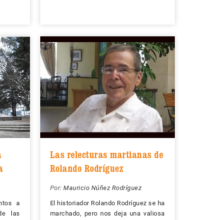
a
Las relecturas martianas de
a
Rolando Rodríguez
Por:
Mauricio Núñez Rodríguez
ntos a
El historiador Rolando Rodríguez se ha
de las
marchado, pero nos deja una valiosa