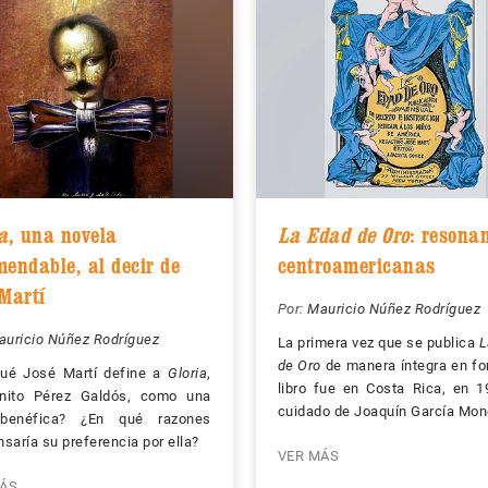
a
, una novela
La Edad de Oro
: resona
mendable, al decir de
centroamericanas
 Martí
Por:
Mauricio Núñez Rodríguez
auricio Núñez Rodríguez
La primera vez que se publica
L
de Oro
de manera íntegra en f
qué José Martí define a
Gloria
,
libro fue en Costa Rica, en 1
nito Pérez Galdós, como una
cuidado de Joaquín García Mon
benéfica? ¿En qué razones
saría su preferencia por ella?
VER MÁS
ÁS