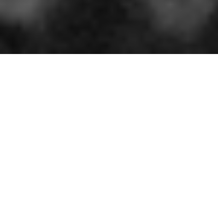
Compañeros: que antes de comenzar, nuestro
primer recuerdo
Sea para Quilla Valdés, Mosquito Ordeñana, el
Guajiro Marrero,
Cocaína García, La Montaña Guantanamera, Roberto
Ortiz, Natilla
(Desde luego), el jiquí Moreno de la bola de humo, el
jibarito, y más atrás
Adolfo Luque, Miguel Ángel, Marsans,
Y el Diamante Méndez, que no llegó a las Mayores