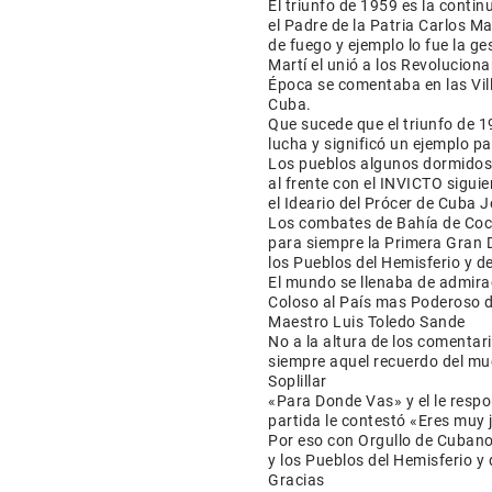
El triunfo de 1959 es la conti
el Padre de la Patria Carlos M
de fuego y ejemplo lo fue la ge
Martí el unió a los Revolucion
Época se comentaba en las Vil
Cuba.
Que sucede que el triunfo de 
lucha y significó un ejemplo 
Los pueblos algunos dormidos
al frente con el INVICTO sigui
el Ideario del Prócer de Cuba J
Los combates de Bahía de Coch
para siempre la Primera Gran D
los Pueblos del Hemisferio y d
El mundo se llenaba de admira
Coloso al País mas Poderoso de
Maestro Luis Toledo Sande
No a la altura de los comentar
siempre aquel recuerdo del mu
Soplillar
«Para Donde Vas» y el le respon
partida le contestó «Eres muy 
Por eso con Orgullo de Cubano
y los Pueblos del Hemisferio 
Gracias