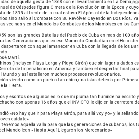
nuidad de aquella gesta de 1868 con el levantamiento en La Demajag
anuel de Céspedes figura Cimera de la Revolución en la Época y cuy
sta de 1895 al frente de la cual estuvo El Apóstol de la Independenc
arios sino salió al Combate con Su Revólver Cayendo en Dos Ríos. Ya
las vecinas y en el Mundo los Combates de los Mambises en los Ca
1959 son las grandes Batallas del Pueblo de Cuba en mas de 100 añ
para las Generaciones que en ese Momento Combatían en el Hemisfer
 despertaron con aquel amanecer en Cuba con la llegada de los Ba
endo
osé Martí.
inos (Incluyen Playa Larga y Playa Girón) que sin lugar a dudas es
errota de Imperialismo en América y también el despertar final par
el Mundo y así estallaron muchos procesos revolucionarios.
ción viendo como un pueblo tan chico,una islas detenía por Primera
 la Tierra.
ios y escritos de algunos es lo que mi pluma tan humilde ha escrito 
chacho con apenas 16 años que el INVICTO le dijo en la carretera d
dió «No hay que ir para Playa Girón, para allá voy yo» y le sellando
joven cuidate»
 tenemos aquella valla para que las generaciones de cubanos, los t
y del Mundo lean «Hasta Aquí Llegaron los Mercenarios»