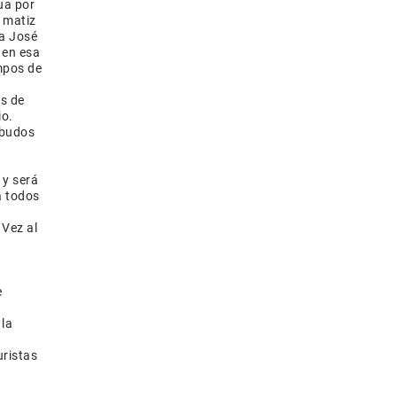
ua por
o matiz
ia José
 en esa
mpos de
os de
io.
rbudos
 y será
a todos
 Vez al
y
e
 la
uristas