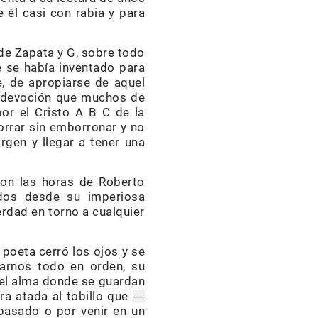
 él casi con rabia y para
 de Zapata y G, sobre todo
ue se había inventado para
e, de apropiarse de aquel
ra devoción que muchos de
por el Cristo A B C de la
borrar sin emborronar y no
argen y llegar a tener una
on las horas de Roberto
ados desde su imperiosa
rdad en torno a cualquier
poeta cerró los ojos y se
arnos todo en orden, su
del alma donde se guardan
ra atada al tobillo que
—
 pasado o por venir en un