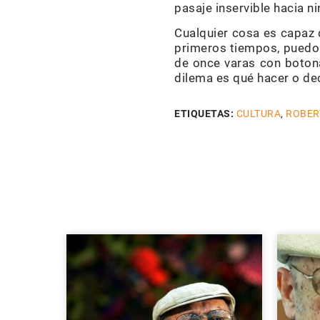
pasaje inservible hacia ni
Cualquier cosa es capaz 
primeros tiempos, puedo 
de once varas con botonad
dilema es qué hacer o dec
ETIQUETAS:
CULTURA
,
ROBER