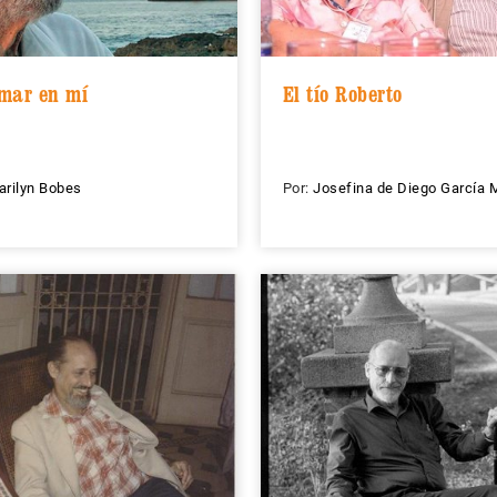
mar en mí
El tío Roberto
arilyn Bobes
Por:
Josefina de Diego García 