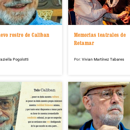
uevo rostro de Caliban
Memorias teatrales de
Retamar
aziella Pogolotti
Por:
Vivian Martínez Tabares