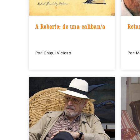
A Roberto: de una caliban/a
Reta
Por:
Chiqui Vicioso
Por:
M