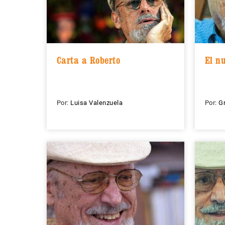
Carta a Roberto
El n
Por:
Luisa Valenzuela
Por:
Gr