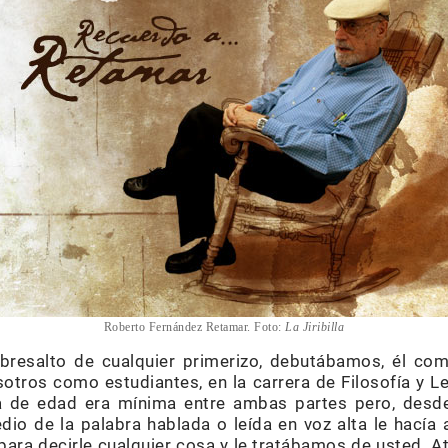
Roberto Fernández Retamar. Foto:
La Jiribilla
bresalto de cualquier primerizo, debutábamos, él como
otros como estudiantes, en la carrera de Filosofía y Le
a de edad era mínima entre ambas partes pero, desde
io de la palabra hablada o leída en voz alta le hacía
para decirle cualquier cosa y le tratábamos de usted. A