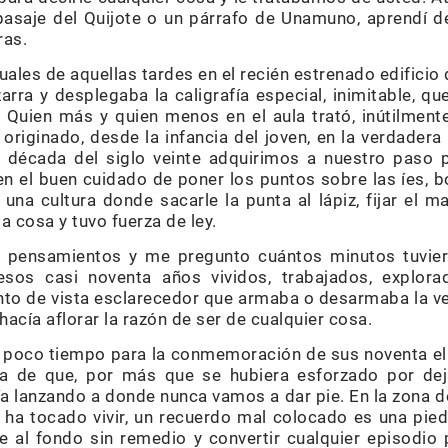
pasaje del Quijote o un párrafo de Unamuno, aprendí de
ras.
uales de aquellas tardes en el recién estrenado edificio
zarra y desplegaba la caligrafía especial, inimitable, q
. Quien más y quien menos en el aula trató, inútilment
 originado, desde la infancia del joven, en la verdade
a década del siglo veinte adquirimos a nuestro paso 
en el buen cuidado de poner los puntos sobre las íes, 
 una cultura donde sacarle la punta al lápiz, fijar el m
a cosa y tuvo fuerza de ley.
 pensamientos y me pregunto cuántos minutos tuvier
sos casi noventa años vividos, trabajados, explor
unto de vista esclarecedor que armaba o desarmaba la ve
acía aflorar la razón de ser de cualquier cosa.
 poco tiempo para la conmemoración de sus noventa el 
ta de que, por más que se hubiera esforzado por dej
ría lanzando a donde nunca vamos a dar pie. En la zona 
 ha tocado vivir, un recuerdo mal colocado es una pied
e al fondo sin remedio y convertir cualquier episodio