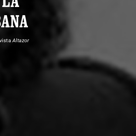
 LA
BANA
vista
Altazor