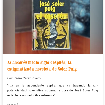
El caserón
medio siglo después, la
estigmatizada noveleta de Soler Puig
Por:
Pedro Pérez Rivero
“(…) en la ascendente espiral que va trazando la (…)
potencialidad novelística cubana, la obra de José Soler Puig
establece un ineludible referente”.
VER MÁS