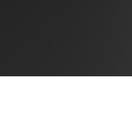
En días recientes visitó La Habana el Dr. Richard
Kravchak, decano de la Facultad de Artes y Letras de
la Universidad de Southern Nevada, en Las Vegas. El
carismático “Dr. K”, llamado así cariñosamente por
sus estudiantes debido a su inusual apellido, estuvo
acompañado en esta primera visita a Cuba por
Caroll Fimmen, directora de Programas