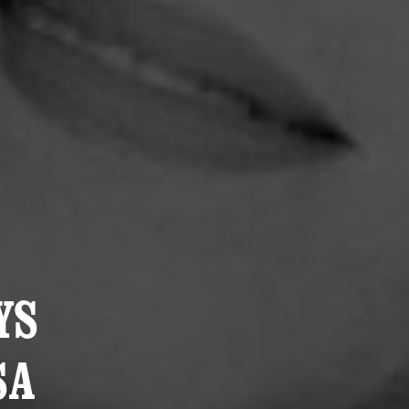
YS
SA