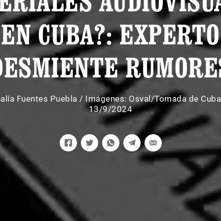
ERIALES AUDIOVISU
EN CUBA?: EXPERTO
DESMIENTE RUMORE
alía Fuentes Puebla
/
Imágenes: Osval/Tomada de Cub
13/9/2024