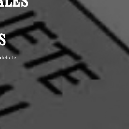
ALES
S
adebate