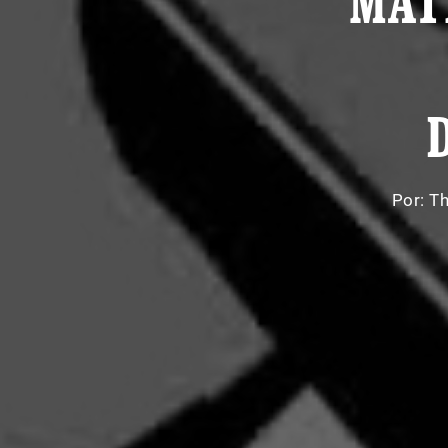
MAT
Por:
Th