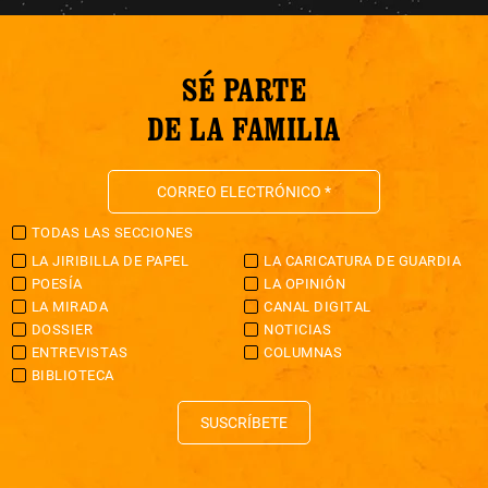
SÉ PARTE
DE LA FAMILIA
TODAS LAS SECCIONES
LA JIRIBILLA DE PAPEL
LA CARICATURA DE GUARDIA
POESÍA
LA OPINIÓN
LA MIRADA
CANAL DIGITAL
DOSSIER
NOTICIAS
ENTREVISTAS
COLUMNAS
BIBLIOTECA
SUSCRÍBETE