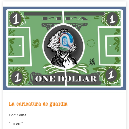
La caricatura de guardia
Por:
Lema
“FIFoul”