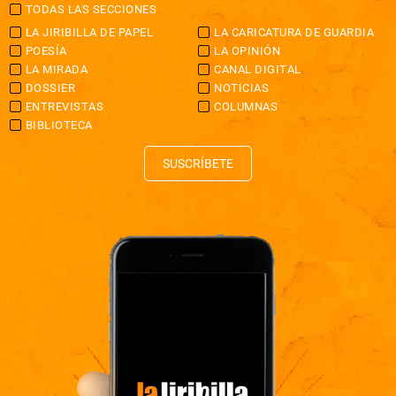
TODAS LAS SECCIONES
LA JIRIBILLA DE PAPEL
LA CARICATURA DE GUARDIA
POESÍA
LA OPINIÓN
LA MIRADA
CANAL DIGITAL
DOSSIER
NOTICIAS
ENTREVISTAS
COLUMNAS
BIBLIOTECA
SUSCRÍBETE