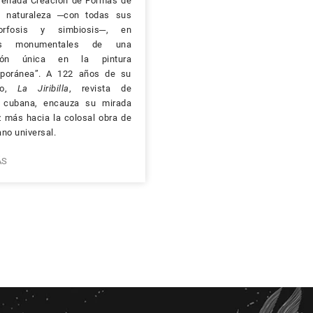
renada Creación de Formas de
a naturaleza ─con todas sus
orfosis y simbiosis─, en
os monumentales de una
sión única en la pintura
poránea”. A 122 años de su
cio,
La Jiribilla
, revista de
a cubana, encauza su mirada
 más hacia la colosal obra de
no universal.
ÁS