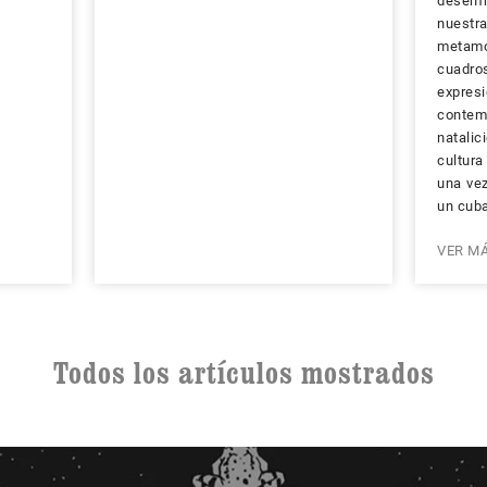
desenf
nuestr
metam
cuadr
expre
contem
natali
cultur
una vez
un cuba
VER M
Todos los artículos mostrados