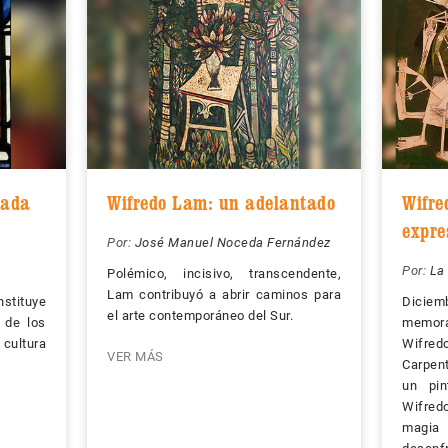
rada
Wifredo Lam: un adelantado
Wifre
expre
Por:
José Manuel Noceda Fernández
Por:
La 
Polémico, incisivo, transcendente,
Lam contribuyó a abrir caminos para
stituye
Diciem
el arte contemporáneo del Sur.
 de los
memora
cultura
Wifredo
VER MÁS
Carpent
un pin
Wifred
magia 