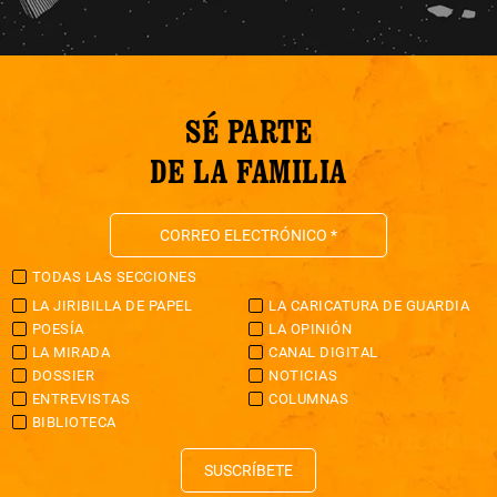
SÉ PARTE
DE LA FAMILIA
TODAS LAS SECCIONES
LA JIRIBILLA DE PAPEL
LA CARICATURA DE GUARDIA
POESÍA
LA OPINIÓN
LA MIRADA
CANAL DIGITAL
DOSSIER
NOTICIAS
ENTREVISTAS
COLUMNAS
BIBLIOTECA
SUSCRÍBETE