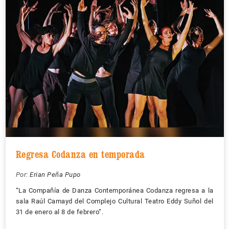
Regresa Codanza en temporada
Por:
Erian Peña Pupo
“La Compañía de Danza Contemporánea Codanza regresa a la
sala Raúl Camayd del Complejo Cultural Teatro Eddy Suñol del
31 de enero al 8 de febrero”.