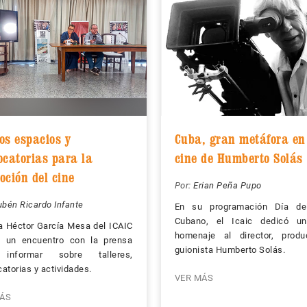
os espacios y
Cuba, gran metáfora en
ocatorias para la
cine de Humberto Solás
oción del cine
Por:
Erian Peña Pupo
bén Ricardo Infante
En su programación Día de
Cubano, el Icaic dedicó un
a Héctor García Mesa del ICAIC
homenaje al director, produ
ó un encuentro con la prensa
guionista Humberto Solás.
informar sobre talleres,
atorias y actividades.
VER MÁS
ÁS