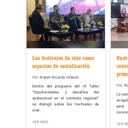
Los festivales de cine como
Nuev
espacios de socialización
conv
prom
Por:
Rubén Ricardo Infante
Por:
Ru
Dentro del programa del IX Taller
“Oportunidades y desafíos del
La sal
audiovisual en el contexto regional”
acogi
se dialogó sobre los festivales de
para 
cine.
convoc
VER MÁS
VER M