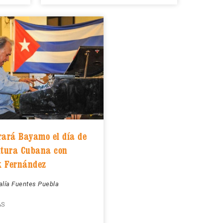
rará Bayamo el día de
ltura Cubana con
k Fernández
alía Fuentes Puebla
ÁS