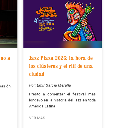
mno a
Jazz Plaza 2026: la hora de
los clústeres y el riff de una
ciudad
Por:
Emir García Meralla
pasión.
Presto a comenzar el festival más
longevo en la historia del jazz en toda
América Latina.
VER MÁS