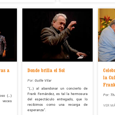
ras a
Donde brilla el Sol
Celeb
la Cu
Por:
Guille Vilar
Fran
“(…) al abandonar un concierto de
Frank Fernández, es tal la hermosura
Por:
Th
ioso (…)
del espectáculo entregado, que lo
s veces
recibimos como una recarga de
VER M
esperanza”.