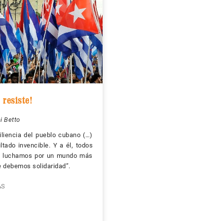
 resiste!
i Betto
iliencia del pueblo cubano (…)
ltado invencible. Y a él, todos
e luchamos por un mundo más
le debemos solidaridad”.
ÁS