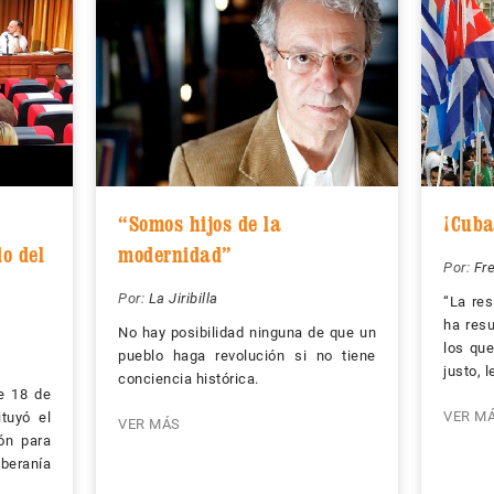
“Somos hijos de la
¡Cuba
o del
modernidad”
Por:
Fre
Por:
La Jiribilla
“La res
ha resu
No hay posibilidad ninguna de que un
los qu
pueblo haga revolución si no tiene
justo, 
conciencia histórica.
te 18 de
VER M
ituyó el
VER MÁS
ón para
beranía