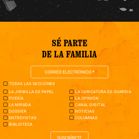
SÉ PARTE
DE LA FAMILIA
TODAS LAS SECCIONES
LA JIRIBILLA DE PAPEL
LA CARICATURA DE GUARDIA
POESÍA
LA OPINIÓN
LA MIRADA
CANAL DIGITAL
DOSSIER
NOTICIAS
ENTREVISTAS
COLUMNAS
BIBLIOTECA
SUSCRÍBETE