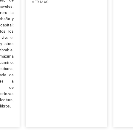
les, de
VER MÁS
veles,
rero la
abaña y
apital;
dos los
vive el
 y otras
brable.
máxima
camino.
 cubana,
rada de
jes a
es, de
rtezas
ectura,
ibros.