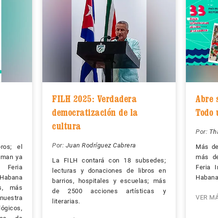
FILH 2025: Verdadera
Abre 
democratización de la
Todo 
cultura
Por:
Th
Por:
Juan Rodríguez Cabrera
ros; el
Más de
Suman ya
más de
La FILH contará con 18 subsedes;
Feria
Feria 
lecturas y donaciones de libros en
a Habana
Habana
barrios, hospitales y escuelas; más
s, más
de 2500 acciones artísticas y
VER M
nuestra
literarias.
ógicos,