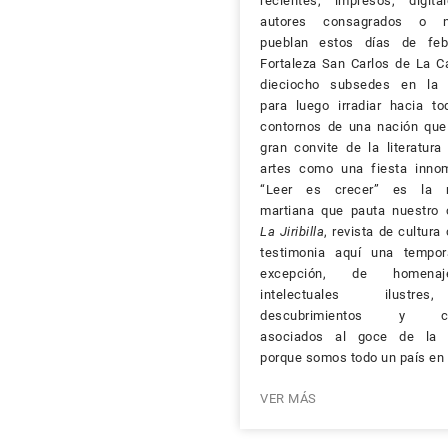
recientes, impresos, digita
autores consagrados o no
pueblan estos días de feb
Fortaleza San Carlos de La C
dieciocho subsedes en la c
para luego irradiar hacia to
contornos de una nación que 
gran convite de la literatura
artes como una fiesta innom
“Leer es crecer” es la 
martiana que pauta nuestro 
La Jiribilla
, revista de cultura
testimonia aquí una tempo
excepción, de homena
intelectuales ilustr
descubrimientos y ce
asociados al goce de la l
porque somos todo un país en l
VER MÁS