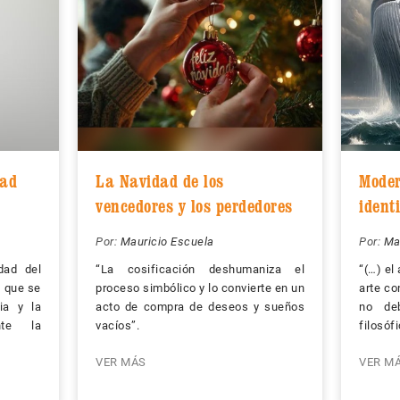
dad
La Navidad de los
Moder
vencedores y los perdedores
ident
Por:
Mauricio Escuela
Por:
Ma
idad del
“La cosificación deshumaniza el
“(…) el
a que se
proceso simbólico y lo convierte en un
arte co
ia y la
acto de compra de deseos y sueños
no de
nte la
vacíos”.
filosófi
VER MÁS
VER M