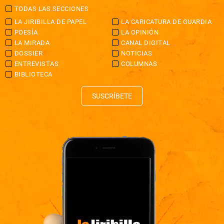
TODAS LAS SECCIONES
LA JIRIBILLA DE PAPEL
LA CARICATURA DE GUARDIA
POESÍA
LA OPINIÓN
LA MIRADA
CANAL DIGITAL
DOSSIER
NOTICIAS
ENTREVISTAS
COLUMNAS
BIBLIOTECA
SUSCRÍBETE