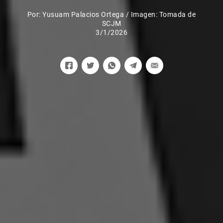
Por:
Yusuam Palacios Ortega
/
Imagen: Tomada de
SCJM
3/1/2026