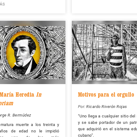
ÁS
 María Heredia
In
Motivos para el orgullo
oriam
Por:
Ricardo Riverón Rojas
orge R. Bermúdez
“Uno llega a cualquier sitio de
y se sabe portador de un pat
matura muerte a los treinta y
que adquirió en el sistema ed
años de edad no le impidió
cubano”.