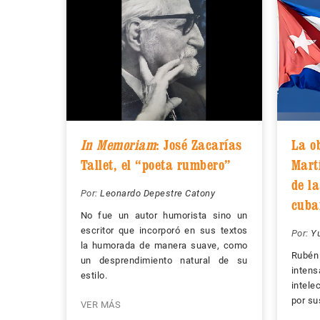
In Memoriam
: José Zacarías
La o
Tallet, el “poeta rumbero”
Mart
de l
Por:
Leonardo Depestre Catony
cuba
No fue un autor humorista sino un
escritor que incorporó en sus textos
Por:
Y
la humorada de manera suave, como
Rubén
un desprendimiento natural de su
inten
estilo.
intele
por su
VER MÁS