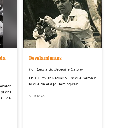
ada
Develamientos
Por:
Leonardo Depestre Catony
En su 125 aniversario: Enrique Serpa y
lo que de él dijo Hemingway.
levaron
n pugna
VER MÁS
ia del