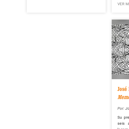
VER M
José
Mem
Por:
J
Su pre
seis 