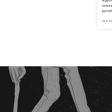
leg
sobre
period
VER M