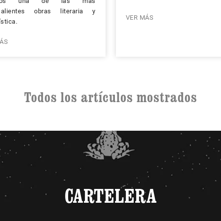
arnos una de las más
salientes obras literaria y
VER MÁS
ística.
ÁS
Todos los artículos mostrados
CARTELERA