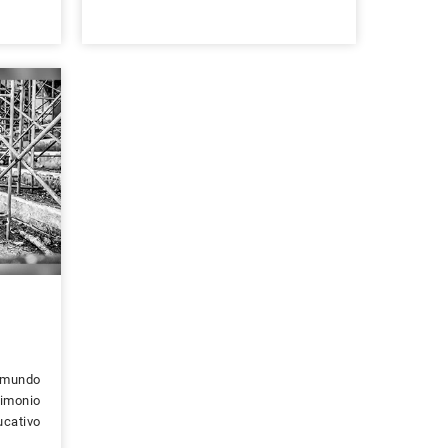
l mundo
rimonio
ucativo