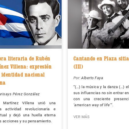
bra literaria de Rubén
Cantando en Plaza siti
ínez Villena: expresión
(III)
a identidad nacional
Por:
Alberto Faya
na
“(…) la música y la danza (…) e
sus influencias no sin entrar e
urisays Pérez González
con una creciente presenc
 Martínez Villena unió una
‘american way of life’
”.
sa actividad revolucionaria e
ctual y dejó una huella eterna
VER MÁS
s acciones y su pensamiento.