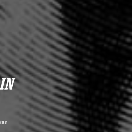
IN
tas