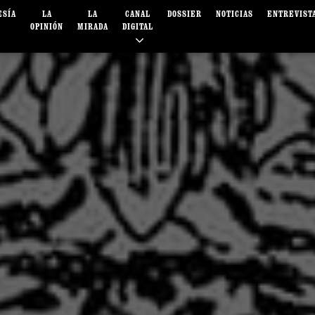
ESÍA
LA
LA
CANAL
DOSSIER
NOTICIAS
ENTREVIST
OPINIÓN
MIRADA
DIGITAL