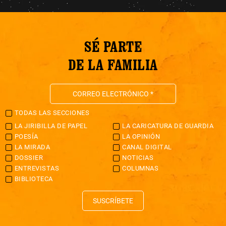
SÉ PARTE
DE LA FAMILIA
TODAS LAS SECCIONES
LA JIRIBILLA DE PAPEL
LA CARICATURA DE GUARDIA
POESÍA
LA OPINIÓN
LA MIRADA
CANAL DIGITAL
DOSSIER
NOTICIAS
ENTREVISTAS
COLUMNAS
BIBLIOTECA
SUSCRÍBETE